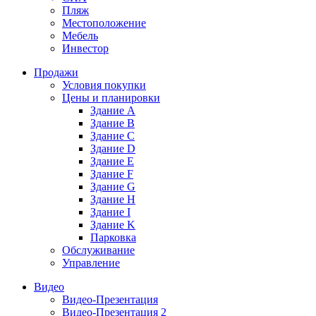
Пляж
Местоположение
Мебель
Инвестор
Продажи
Условия покупки
Цены и планировки
Здание A
Здание B
Здание C
Здание D
Здание E
Здание F
Здание G
Здание H
Здание I
Здание K
Парковка
Обслуживание
Управление
Видео
Видео-Презентация
Видео-Презентация 2