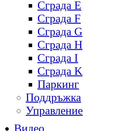
Сграда E
Сграда F
Сграда G
Сграда H
Сграда I
Сграда K
Паркинг
Поддръжка
Управление
Видео